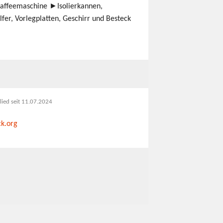
Kaffeemaschine ►Isolierkannen,
fer, Vorlegplatten, Geschirr und Besteck
lied seit 11.07.2024
k.org