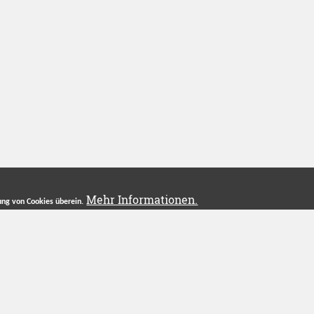
Mehr Informationen.
ng von Cookies überein.
ÜBER UNS
IN
Das Projekt
Lo
Wer wir sind
Reg
Blog
Pa