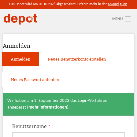
Direkt zum Inhalt
Das Depot wird am 01.10.2026 abgeschaltet. Erfahre mehr in der
Ankündigung
.
MENÜ
Aktuelle depot-Region: Chemnitz
Anmelden
So funktioniert's
Haupt-Reiter
Anmelden
Neues Benutzerkonto erstellen
(aktiver
Reiter)
Ressourcen
Anmelden
Neues Passwort anfordern
Wir haben am 1. September 2023 das Login-Verfahren
angepasst (
mehr Informationen
).
Benutzername
*