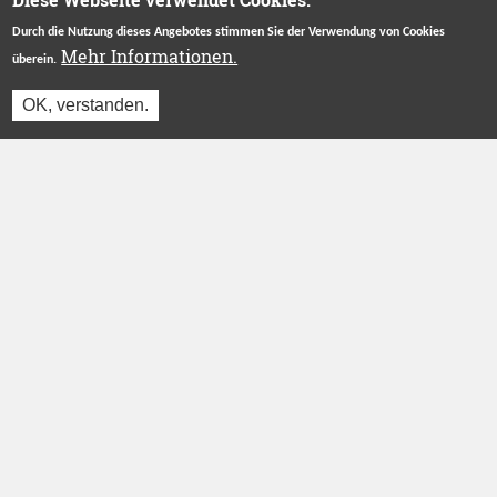
Durch die Nutzung dieses Angebotes stimmen Sie der Verwendung von Cookies
Mehr Informationen.
überein.
OK, verstanden.
Betreut durch
Stiftung "Ecken Wecken"
.
Herzlichen Dank an unsere Förderer
ÜBER UNS
INFORMATIONEN
Das Projekt
Login
Wer wir sind
Registrieren
Blog
Partner werden
FAQ
AGB
Presse
Datenschutz