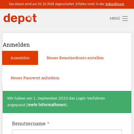
Direkt zum Inhalt
Das Depot wird am 01.10.2026 abgeschaltet. Erfahre mehr in der
Ankündigung
.
MENÜ
Aktuelle depot-Region: Chemnitz
Anmelden
So funktioniert's
Haupt-Reiter
Anmelden
Neues Benutzerkonto erstellen
(aktiver
Reiter)
Ressourcen
Anmelden
Neues Passwort anfordern
Wir haben am 1. September 2023 das Login-Verfahren
angepasst (
mehr Informationen
).
Benutzername
*