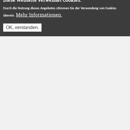
Durch die Nutzung dieses Angebotes stimmen Sie der Verwendung von Cookies
Mehr Informationen.
überein.
OK, verstanden.
Betreut durch
Stiftung "Ecken Wecken"
.
Herzlichen Dank an unsere Förderer
ÜBER UNS
INFORMATIONEN
Das Projekt
Login
Wer wir sind
Registrieren
Blog
Partner werden
FAQ
AGB
Presse
Datenschutz